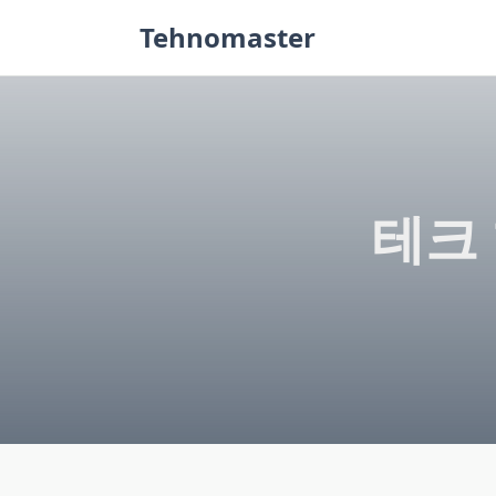
Skip
Tehnomaster
to
content
테크